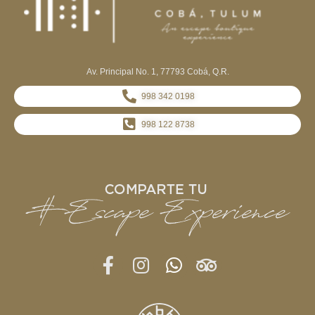
Av. Principal No. 1, 77793 Cobá, Q.R.
998 342 0198
998 122 8738