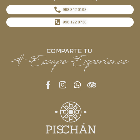
998 342 0198
998 122 8738