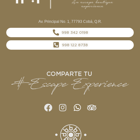
Av. Principal No. 1, 77793 Cobá, Q.R.
998 342 0198
998 122 8738