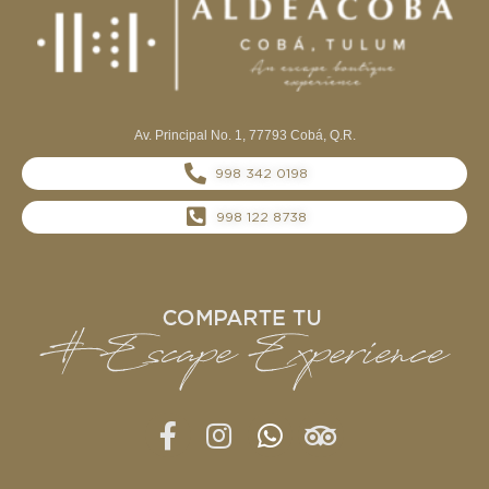
Av. Principal No. 1, 77793 Cobá, Q.R.
998 342 0198
998 122 8738