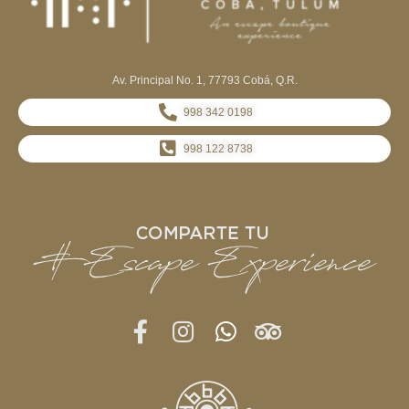
Av. Principal No. 1, 77793 Cobá, Q.R.
998 342 0198
998 122 8738