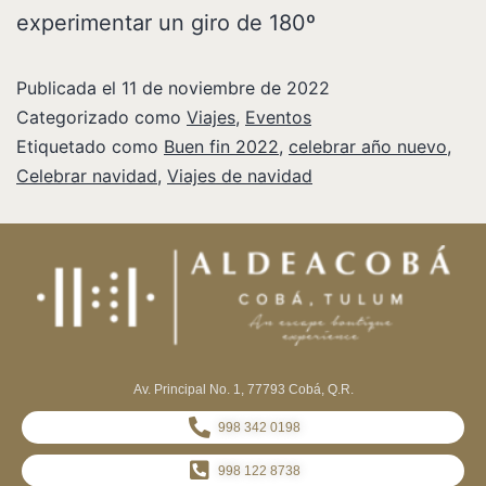
experimentar un giro de 180º
Publicada el
11 de noviembre de 2022
Categorizado como
Viajes
,
Eventos
Etiquetado como
Buen fin 2022
,
celebrar año nuevo
,
Celebrar navidad
,
Viajes de navidad
Av. Principal No. 1, 77793 Cobá, Q.R.
998 342 0198
998 122 8738