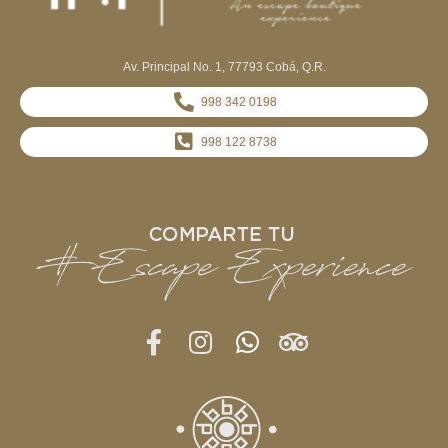
Av. Principal No. 1, 77793 Cobá, Q.R.
998 342 0198
998 122 8738