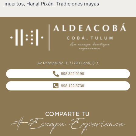
muertos
,
Hanal Pixán
,
Tradiciones mayas
Av. Principal No. 1, 77793 Cobá, Q.R.
998 342 0198
998 122 8738